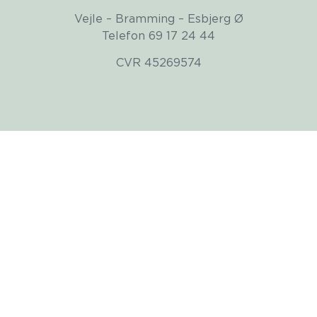
Vejle – Bramming – Esbjerg Ø
Telefon 69 17 24 44
CVR 45269574