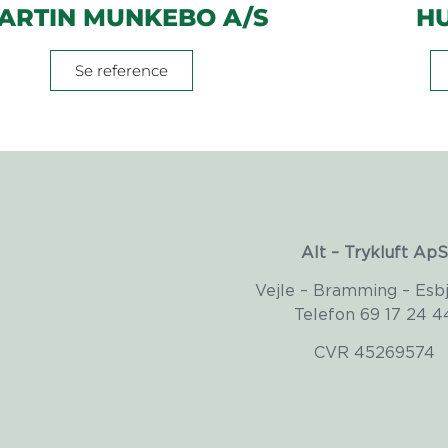
ARTIN MUNKEBO A/S
H
Se reference
Alt – Trykluft ApS
Vejle – Bramming – Esb
Telefon 69 17 24 4
CVR 45269574