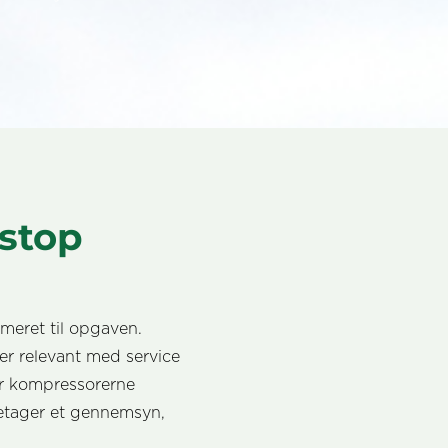
sstop
meret til opgaven.
 er relevant med service
r kompressorerne
foretager et gennemsyn,