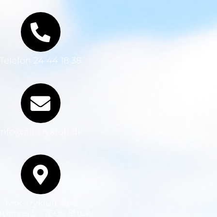
Telefon 24 44 18 38
info@alt-trykluft.dk
Jysk Trykluft ApS
tlervej 5 · 7600 Struer