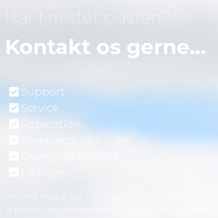
Har I mistet pusten?
Kontakt os gerne...
Support
Service
Reparation
Komplette løsninger
Energioptimering
Lækage
Hos Jysk Trykluft har vi solid erfaring med alle former for tr
at besvare din henvendelse, hvis du har brug for hjælp.