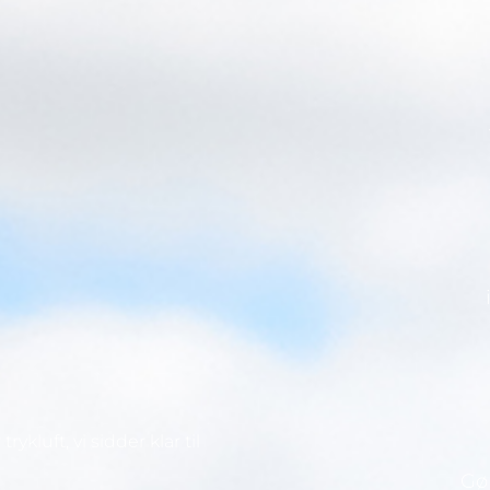
ykluft, vi sidder klar til
Gør