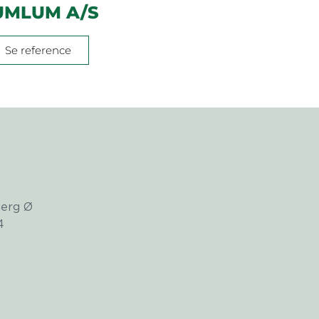
UMLUM A/S
Se reference
jerg Ø
4