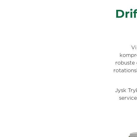
Dri
Vi
kompre
robuste 
rotation
Jysk Try
servic