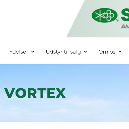
Ydelser
Udstyr til salg
Om os
VORTEX