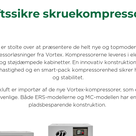
ftssikre skruekompress
 er stolte over at præsentere de helt nye og topmode
ssorløsninger fra Vortex. Kompressorerne leveres i el
og støjdæmpede kabinetter. En innovativ konstruktio
shastighed og en smart-pack kompressorenhed sikrer h
og stabilitet.
kluft er importør af de nye Vortex-kompressorer, som
evenlige. Både ERS-modellerne og MC-modellen har e
pladsbesparende konstruktion.