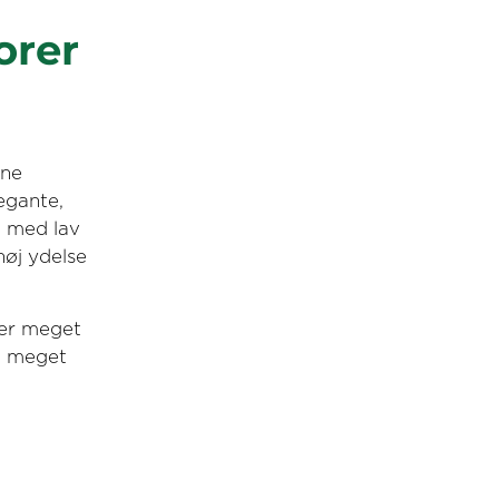
orer
rne
egante,
n med lav
øj ydelse
 er meget
n meget