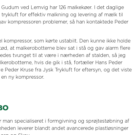
 Gudum ved Lemvig har 126 malkekøer. I det daglige
trykluft for effektiv malkning og levering af mælk til
 gav kompressoren problemer, så han kontaktede Peder
 kompressor, som kørte ustabilt. Den kunne ikke holde
etød, at malkerobotterne blev sat i stå og gav alarm flere
edes tvunget til at være i nærheden af stalden, så jeg
kerobotterne, hvis de gik i stå, fortæller Hans Peder
 Peder Kruse fra Jysk Trykluft for eftersyn, og det viste
e en ny kompressor.
BO
man specialiseret i formgivning og sprøjtestøbning af
omheden leverer blandt andet avancerede plastløsninger