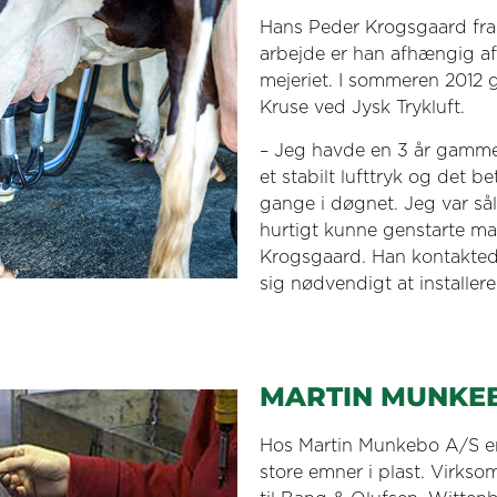
Hans Peder Krogsgaard fra
arbejde er han afhængig af 
mejeriet. I sommeren 2012
Kruse ved Jysk Trykluft.
– Jeg havde en 3 år gammel
et stabilt lufttryk og det b
gange i døgnet. Jeg var sål
hurtigt kunne genstarte mal
Krogsgaard.
Han kontaktede
sig nødvendigt at installer
MARTIN MUNKE
Hos Martin Munkebo A/S er 
store emner i plast. Virks