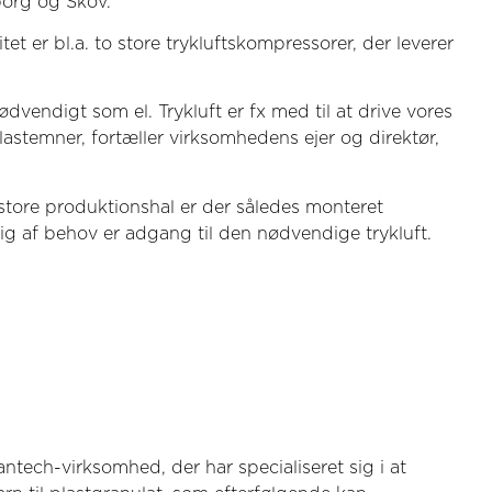
borg og Skov.
itet er bl.a. to store trykluftskompressorer, der leverer
nødvendigt som el. Trykluft er fx med til at drive vores
astemner, fortæller virksomhedens ejer og direktør,
store produktionshal er der således monteret
gig af behov er adgang til den nødvendige trykluft.
antech-virksomhed, der har specialiseret sig i at