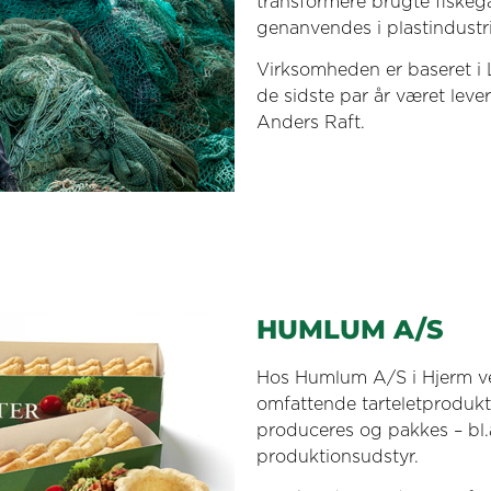
transformere brugte fiskega
genanvendes i plastindustri
Virksomheden er baseret i 
de sidste par år været leve
Anders Raft.
HUMLUM A/S
Hos Humlum A/S i Hjerm ved 
omfattende tarteletprodukti
produceres og pakkes – bl.
produktionsudstyr.