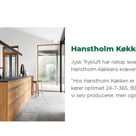
Hanstholm Køkk
Jysk Trykluft har netop leve
Hanstholm Køkkens kræven
“Hos Hanstholm Køkken er d
kører optimalt 24-7-365. Båd
vi selv producerer, men også