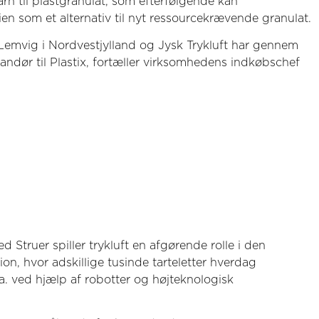
rn til plastgranulat, som efterfølgende kan
en som et alternativ til nyt ressourcekrævende granulat.
Lemvig i Nordvestjylland og Jysk Trykluft har gennem
randør til Plastix, fortæller virksomhedens indkøbschef
Struer spiller trykluft en afgørende rolle i den
on, hvor adskillige tusinde tarteletter hverdag
a. ved hjælp af robotter og højteknologisk