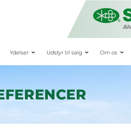
Ydelser
Udstyr til salg
Om os
EFERENCER