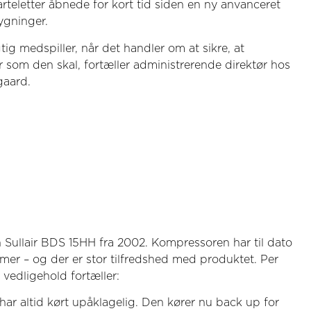
teletter åbnede for kort tid siden en ny anvanceret
bygninger.
gtig medspiller, når det handler om at sikre, at
som den skal, fortæller administrerende direktør hos
gaard.
Sullair BDS 15HH fra 2002. Kompressoren har til dato
imer – og der er stor tilfredshed med produktet. Per
r vedligehold fortæller:
har altid kørt upåklagelig. Den kører nu back up for